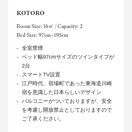
KOTORO
Book for day-use only
Room Size: 16㎡ / Capacity: 2
Date undecided
Bed Size: 97cm×195cm
Search
全室禁煙
ベッド幅97cmサイズのツインタイプが
2台
スマートTV設置
江戸時代、宿場町であった東海道川崎
宿を意識した日本らしいデザイン
バルコニーがついておりますが、安全
を考慮し開放禁止としておりますので
ご了承ください。