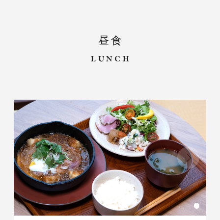
Search
昼食
LUNCH