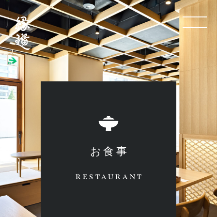
menuButton
お食事
RESTAURANT